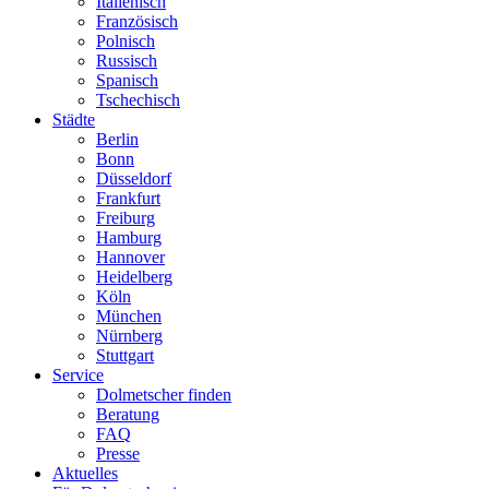
Italienisch
Französisch
Polnisch
Russisch
Spanisch
Tschechisch
Städte
Berlin
Bonn
Düsseldorf
Frankfurt
Freiburg
Hamburg
Hannover
Heidelberg
Köln
München
Nürnberg
Stuttgart
Service
Dolmetscher finden
Beratung
FAQ
Presse
Aktuelles