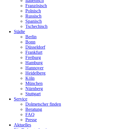
Italienisch
Französisch
Polnisch
Russisch
Spanisch
Tschechisch
Städte
Berlin
Bonn
Düsseldorf
Frankfurt
Freiburg
Hamburg
Hannover
Heidelberg
Köln
München
Nürnberg
Stuttgart
Service
Dolmetscher finden
Beratung
FAQ
Presse
Aktuelles