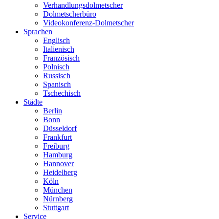
Verhandlungsdolmetscher
Dolmetscherbüro
Videokonferenz-Dolmetscher
Sprachen
Englisch
Italienisch
Französisch
Polnisch
Russisch
Spanisch
Tschechisch
Städte
Berlin
Bonn
Düsseldorf
Frankfurt
Freiburg
Hamburg
Hannover
Heidelberg
Köln
München
Nürnberg
Stuttgart
Service