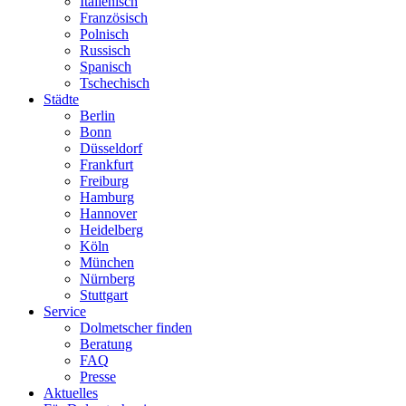
Italienisch
Französisch
Polnisch
Russisch
Spanisch
Tschechisch
Städte
Berlin
Bonn
Düsseldorf
Frankfurt
Freiburg
Hamburg
Hannover
Heidelberg
Köln
München
Nürnberg
Stuttgart
Service
Dolmetscher finden
Beratung
FAQ
Presse
Aktuelles